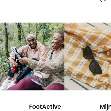
FootActive
Mij