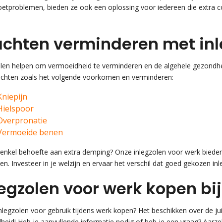
oetproblemen, bieden ze ook een oplossing voor iedereen die extra c
achten verminderen met inl
olen helpen om vermoeidheid te verminderen en de algehele gezondhe
achten zoals het volgende voorkomen en verminderen:
Kniepijn
Hielspoor
Overpronatie
Vermoeide benen
 enkel behoefte aan extra demping? Onze inlegzolen voor werk bied
ten. Investeer in je welzijn en ervaar het verschil dat goed gekozen i
legzolen voor werk kopen bij
inlegzolen voor gebruik tijdens werk kopen? Het beschikken over de jui
heid! Heb je aanvullende informatie nodig of heb je een vraag? Aarz