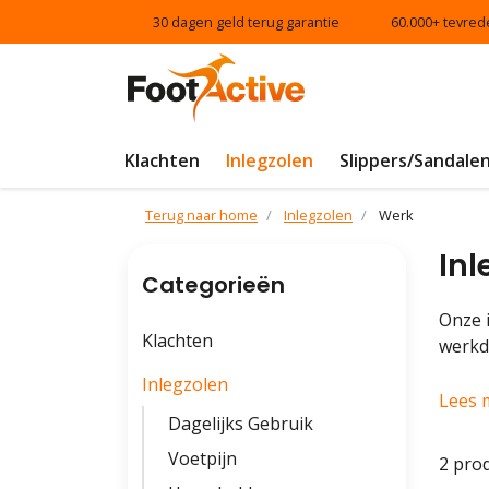
30 dagen geld terug garantie
60.000+ tevred
Klachten
Inlegzolen
Slippers/Sandale
Terug naar home
Inlegzolen
Werk
Inl
Categorieën
Onze 
Klachten
werkd
Inlegzolen
Lees 
Dagelijks Gebruik
Voetpijn
2 pro