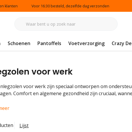
en klanten
Voor 16:30 besteld, dezelfde dag verzonden
n
Schoenen
Pantoffels
Voetverzorging
Crazy De
egzolen voor werk
inlegzolen voor werk zijn speciaal ontworpen om ondersteun
agen. Comfort en algemene gezondheid zijn cruciaal, wanne
meer
ducten
Lijst