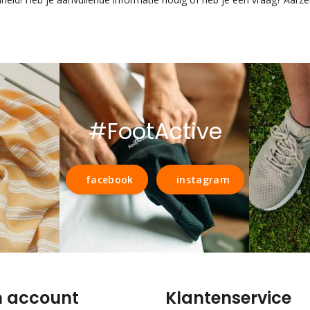
#FootActive
facebook
instagram
n account
Klantenservice