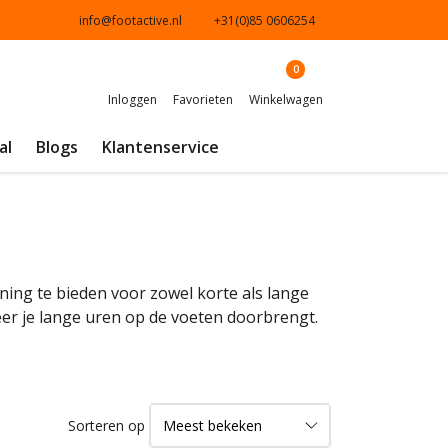
info@footactive.nl
+31(0)85 0606254
0
Inloggen
Favorieten
Winkelwagen
al
Blogs
Klantenservice
ing te bieden voor zowel korte als lange
er je lange uren op de voeten doorbrengt.
Sorteren op