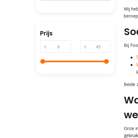
Wij he
beroep
So
Prijs
Bij Fo
€
€
Beide 
Wa
we
Onze i
gebruik