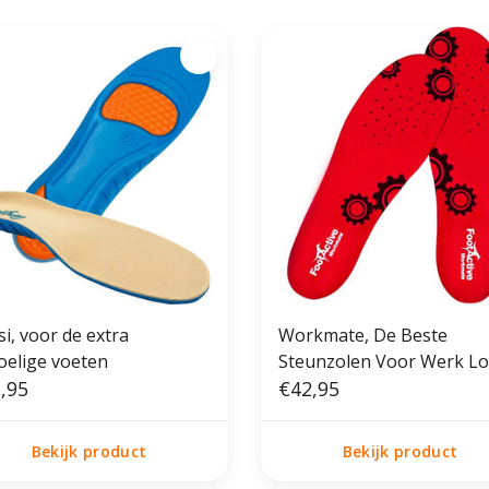
i, voor de extra
Workmate, De Beste
oelige voeten
Steunzolen Voor Werk L
,95
Staan
€42,95
Bekijk product
Bekijk product