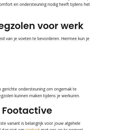
omfort en ondersteuning nodig heeft tijdens het
egzolen voor werk
id van je voeten te bevorderen. Hiermee kun je
en gerichte ondersteuning om ongemak te
nlegzolen kunnen maken tijdens je werkuren.
 Footactive
ste variant is belangrijk voor jouw algehele
el dan niet om
contact
met ons op te nemen!