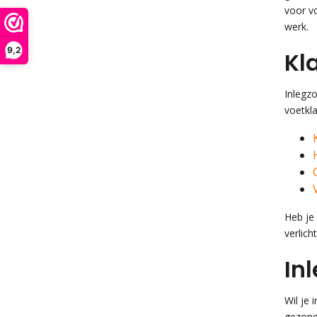
voor v
werk.
9,2
Kl
Inlegz
voetkl
Heb je
verlich
In
Wil je 
gezond