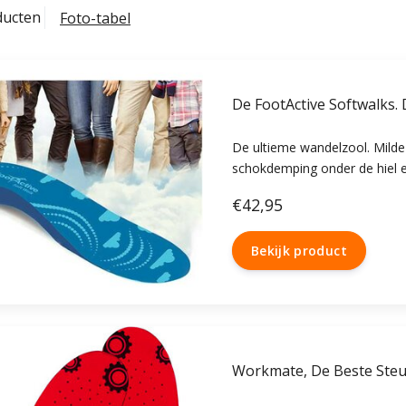
ducten
Foto-tabel
De FootActive Softwalks. 
De ultieme wandelzool. Mild
schokdemping onder de hiel 
en benen, voor uren comfortab
€42,95
hielspoor, voetpijn en vermo
Bekijk product
Workmate, De Beste Ste