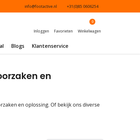
info@footactive.nl
+31(0)85 0606254
0
Inloggen
Favorieten
Winkelwagen
al
Blogs
Klantenservice
oorzaken en
orzaken en oplossing. Of bekijk ons diverse