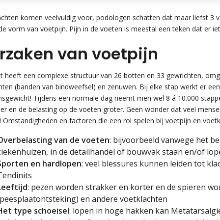
achten komen veelvuldig voor, podologen schatten dat maar liefst 3 v
e vorm van voetpijn. Pijn in de voeten is meestal een teken dat er iet
rzaken van voetpijn
t heeft een complexe structuur van 26 botten en 33 gewrichten, om
ten (banden van bindweefsel) en zenuwen. Bij elke stap werkt er een 
msgewicht! Tijdens een normale dag neemt men wel 8 á 10.000 stapp
er en de belasting op de voeten groter. Geen wonder dat veel men
 Omstandigheden en factoren die een rol spelen bij voetpijn en voetk
Overbelasting van de voeten
: bijvoorbeeld vanwege het be
ziekenhuizen, in de detailhandel of bouwvak staan en/of lop
Sporten en hardlopen
: veel blessures kunnen leiden tot klac
Tendinits
Leeftijd
: pezen worden strakker en korter en de spieren wo
(peesplaatontsteking) en andere voetklachten
Het type schoeisel
: lopen in hoge hakken kan Metatarsalg