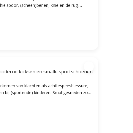
: hielspoor, (scheen)benen, knie en de rug.
orgt voor extra demping en ultiem loopcomfort.
 voor moderne kicksen en smalle sportschoenen
oorkomen van klachten als achillespeesblessure,
hten bij (sportende) kinderen. Smal gesneden zool
e sportschoenen, ook geschikt voor kinderen