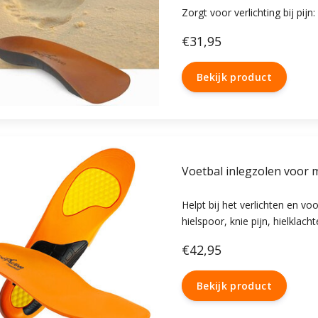
Zorgt voor verlichting bij pijn
De comfortabele leren zool z
€31,95
Geschikt voor alle schoenen.
Bekijk product
Voetbal inlegzolen
Helpt bij het verlichten en v
hielspoor, knie pijn, hielklac
voor voetbalkicksen en small
€42,95
met morbus sever.
Bekijk product