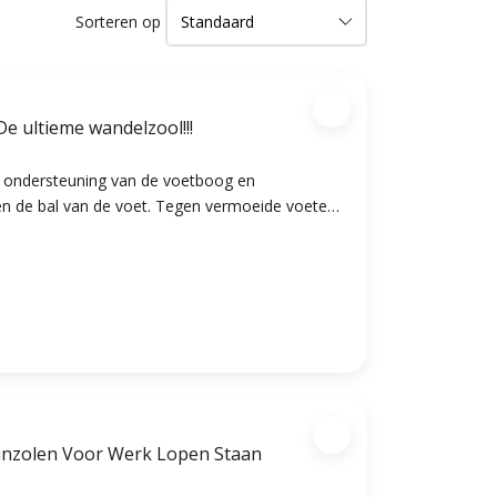
Sorteren op
De ultieme wandelzool!!!
e ondersteuning van de voetboog en
en de bal van de voet. Tegen vermoeide voeten
el wandelplezier. Effectieve verlichting van
eide benen.
unzolen Voor Werk Lopen Staan