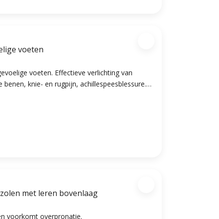
elige voeten
voelige voeten. Effectieve verlichting van
 benen, knie- en rugpijn, achillespeesblessure.
ndersteuning van de voetboog. Geeft goede
hele voet
egzolen met leren bovenlaag
n voorkomt overpronatie.