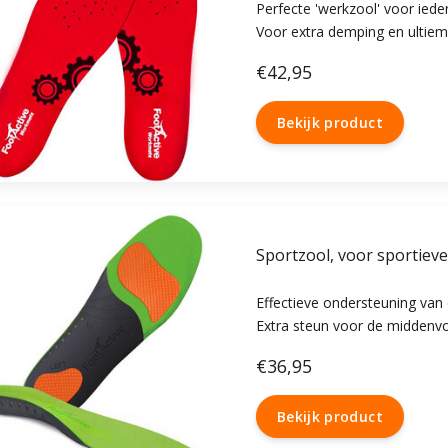
Perfecte 'werkzool' voor ieder
Voor extra demping en ultiem loopcomfort. Effectieve verlichting van
hielspoor, voetpijn, vermoeide
€42,95
Past in alle (werk)schoenen.
Bekijk product
Sportzool, voor sportiev
Effectieve ondersteuning van
Extra steun voor de middenvo
Fluweelachtige ademende zoo
€36,95
Aanbevolen voor hielspoor, a
knieproblemen.
Bekijk product
Geschikt voor bijna alle sport