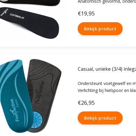
Anatomisch gevormd, onderst
Verlichting bij pijnlijke en/of
€19,95
Zachte velours bovenlaag voo
Bekijk product
Casual, unieke (3/4) inle
Ondersteunt voetgewelf en mi
Verlichting bij hielspoor en k
rugpijn en achillespeesblessur
€26,95
Velours-bovenlaag, schokdem
Bekijk product