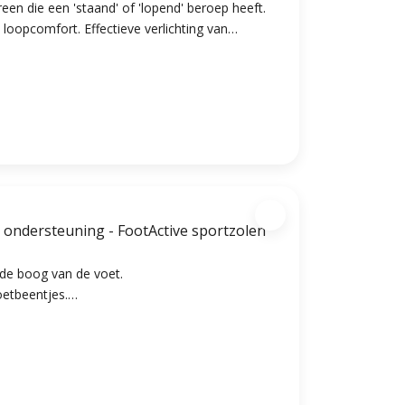
een die een 'staand' of 'lopend' beroep heeft.
 benen, knie- en rugpijn, achillespeesblessure.
e ondersteuning - FootActive sportzolen
 de boog van de voet.
etbeentjes.
l.
chillespeesblessures,scheenbeenklachten en
schoenen...