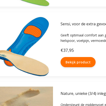
Sensi, voor de extra gevo
Geeft optimaal comfort aan ge
hielspoor, voetpijn, vermoeide
Zool met geheugenschuim. O
€37,95
gelijkmatige demping voor ge
Bekijk product
Nature, unieke (3/4) inl
Ondersteunt de middenvoet e