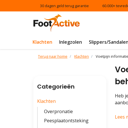
30 dagen geld terug garantie
60.000+ tevred
Klachten
Inlegzolen
Slippers/Sandale
Terug naar home
Klachten
Voetpijn informati
Voe
be
Categorieën
Heb je
Klachten
aanbo
Overpronatie
Lees 
Peesplaatontsteking