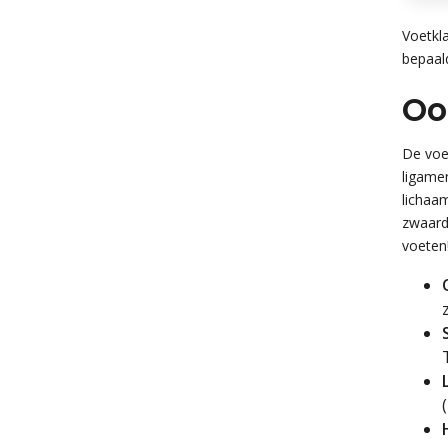
Voetkl
bepaald
Oo
De voe
ligamen
lichaa
zwaard
voeten!