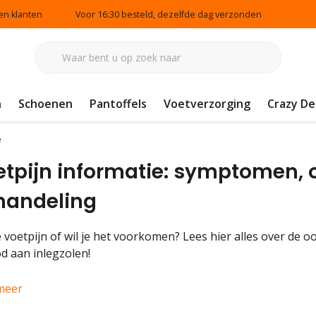
en klanten
Voor 16:30 besteld, dezelfde dag verzonden
n
Schoenen
Pantoffels
Voetverzorging
Crazy De
e
tpijn informatie: symptomen, 
handeling
 voetpijn of wil je het voorkomen? Lees hier alles over de o
d aan inlegzolen!
meer