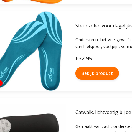
Steunzolen voor dagelijk
Ondersteunt het voetgewelf en
van hielspoor, voetpijn, verm
achillespeesblessure. Velou
€32,95
de voet voor excellent loopc
Bekijk product
e
Catwalk, lichtvoetig bij d
Gemaakt van zacht ondersteu