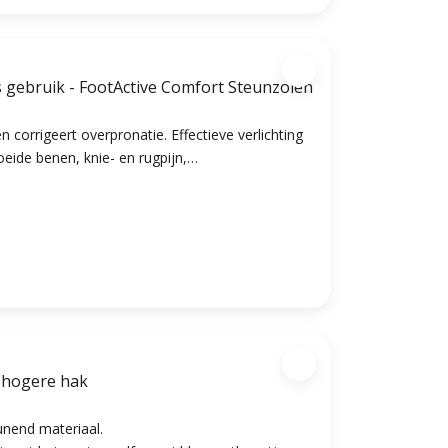
s gebruik - FootActive Comfort Steunzolen
 corrigeert overpronatie. Effectieve verlichting
oeide benen, knie- en rugpijn,
rs bovenlaag en schokdempende modules onder
omfort.
e hogere hak
nend materiaal.