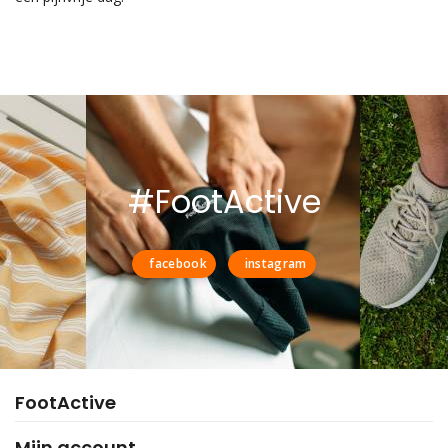
#FootActive
facebook
instagram
FootActive
Mijn account