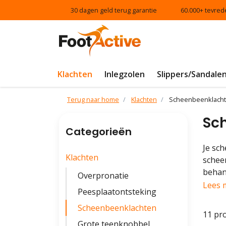
30 dagen geld terug garantie
60.000+ tevred
Klachten
Inlegzolen
Slippers/Sandale
Terug naar home
Klachten
Scheenbeenklach
Sc
Categorieën
Je sch
Klachten
schee
behan
Overpronatie
Lees 
Peesplaatontsteking
Scheenbeenklachten
11 pr
Grote teenknobbel