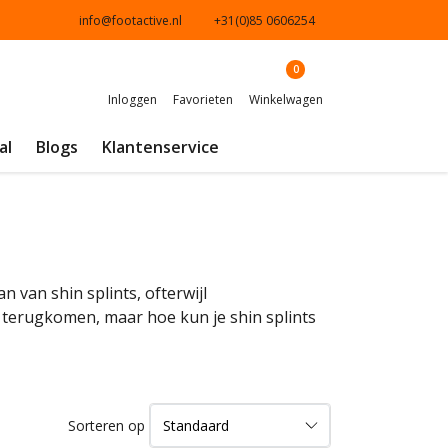
info@footactive.nl
+31(0)85 0606254
0
Inloggen
Favorieten
Winkelwagen
al
Blogs
Klantenservice
 van shin splints, ofterwijl
 terugkomen, maar hoe kun je shin splints
Sorteren op