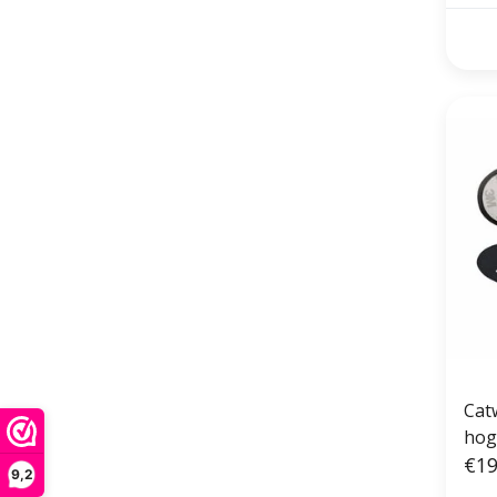
Catw
hog
€19
9,2