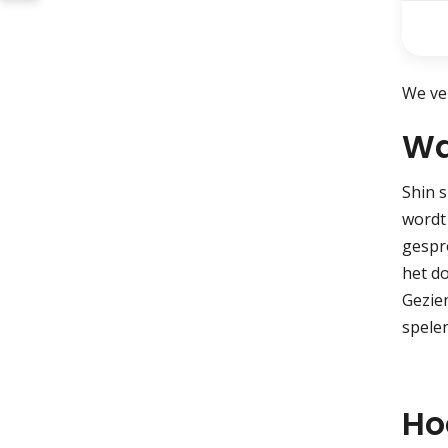
We ver
Wa
Shin 
wordt
gespr
het d
Gezien
spelen
Ho