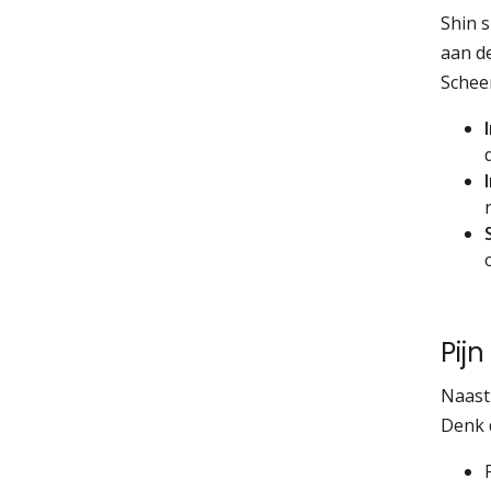
Shin s
aan d
Schee
Pij
Naast 
Denk 