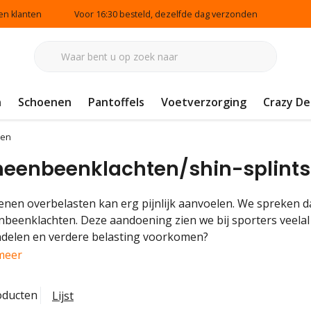
en klanten
Voor 16:30 besteld, dezelfde dag verzonden
n
Schoenen
Pantoffels
Voetverzorging
Crazy De
ten
heenbeenklachten/shin-splints
enen overbelasten kan erg pijnlijk aanvoelen. We spreken dan
nbeenklachten. Deze aandoening zien we bij sporters veelal
delen en verdere belasting voorkomen?
meer
oducten
Lijst