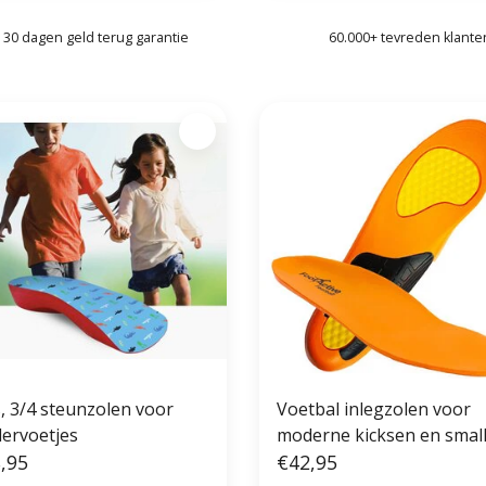
30 dagen geld terug garantie
60.000+ tevreden klante
s, 3/4 steunzolen voor
Voetbal inlegzolen voor
dervoetjes
moderne kicksen en smal
,95
sportschoenen
€42,95