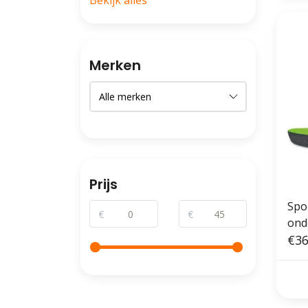
Bekijk alles
Merken
Prijs
Spo
€
€
ond
spo
€36