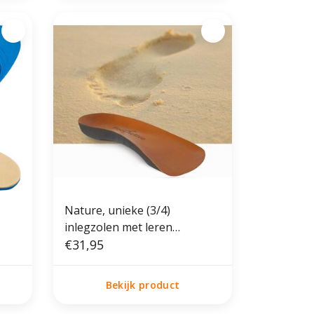
Nature, unieke (3/4)
inlegzolen met leren
bovenlaag
€31,95
Bekijk product