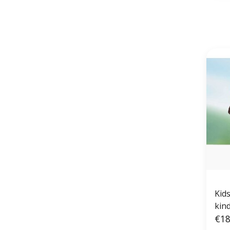
Kid
kin
€18