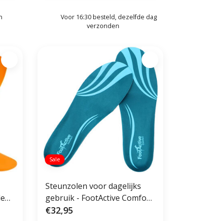
n
Voor 16:30 besteld, dezelfde dag
verzonden
Sale
Steunzolen voor dagelijks
le
gebruik - FootActive Comfort
Steunzolen
€32,95